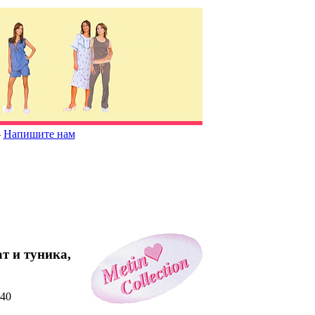
-
Напишите нам
ат и туника
,
40