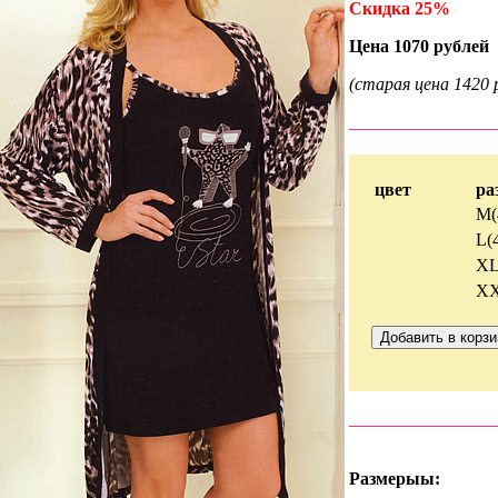
Скидка 25%
Цена 1070 рублей
(старая цена 1420 р
________________
цвет
ра
M(
L(
XL
XX
________________
Размерыы: