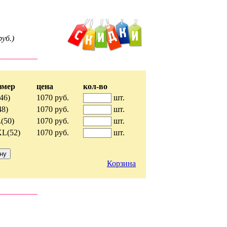
уб.)
__________
змер
цена
кол-во
46)
1070 руб.
шт.
48)
1070 руб.
шт.
(50)
1070 руб.
шт.
L(52)
1070 руб.
шт.
Корзина
__________