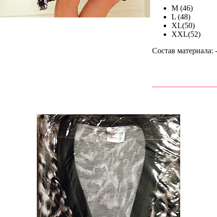
M (46)
L (48)
XL(50)
XXL(52)
Состав материала
________________